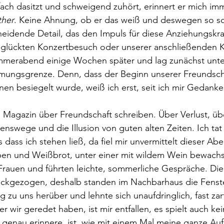
nfach dasitzt und schweigend zuhört, erinnert er mich imm
ther
. Keine Ahnung, ob er das weiß und deswegen so sc
sglückten Konzertbesuch oder unserer anschließenden K
merabend einige Wochen später und lag zunächst unte
ngsgrenze. Denn, dass der Beginn unserer Freundscha
nen besiegelt wurde, weiß ich erst, seit ich mir Gedank
enswege und die Illusion von guten alten Zeiten. Ich tat
s dass ich stehen ließ, da fiel mir unvermittelt dieser Ab
ben und Weißbrot, unter einer mit wildem Wein bewachs
 Frauen und führten leichte, sommerliche Gespräche. Die
rückgezogen, deshalb standen im Nachbarhaus die Fenste
g zu uns herüber und lehnte sich unaufdringlich, fast zar
wir geredet haben, ist mir entfallen, es spielt auch kei
 genau erinnere, ist, wie mit einem Mal meine ganze Au