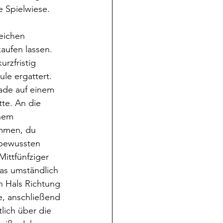
e Spielwiese. 
aufen lassen. 
rzfristig 
le ergattert. 
rade auf einem 
tte. An die 
nem 
immen, du 
bewussten 
ittfünfziger 
as umständlich 
n Hals Richtung 
e, anschließend 
lich über die 