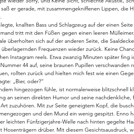
te wieder Sorry, und Keine Sicht, schlechte Akustik, Sch
n saß er gerade, mit zusammengekniffenen Lippen, die 
. 
jemand tritt mit den Füßen gegen einen leeren Mülleimer.
ale überholten sich auf der anderen Seite, die Saaldecke
h überlagernden Frequenzen wieder zurück. Keine Chance
chen Instagram reels. Etwa zwanzig Minuten später fing i
n Nummer 44 auf, seine braunen Pupillen verschwanden r
n, rollten zurück und hielten mich fest wie einen Gege
gte: „Bier, oder?“
dem hingezogen fühle, ist normalerweise blitzschnell kl
ng an seinen direkten Humor und seine nachdenkliche, f
Art zuzuhören. Mit zur Seite geneigtem Kopf, die busch
engezogen und den Mund ein wenig gespitzt. Enno ha
er leichten Fünfzigerjahre-Welle nach hinten gegelte Ha
mit Hosenträgern drüber. Mit diesem Gesichtsausdruck, w