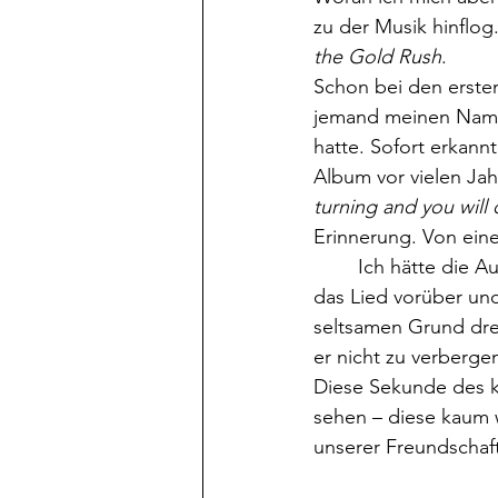
zu der Musik hinflog
the Gold Rush
. 
Schon bei den erste
jemand meinen Namen
hatte. Sofort erkann
Album vor vielen Jah
turning and you wil
Erinnerung. Von ein
	Ich hätte die Augen schließen oder etwas auf dem Boden fixieren können, warten, bis 
das Lied vorüber un
seltsamen Grund dre
er nicht zu verberge
Diese Sekunde des ku
sehen – diese kaum 
unserer Freundschaft