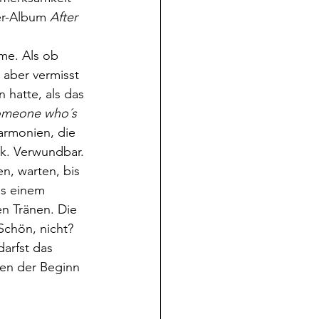
er-Album 
After 
me. Als ob 
aber vermisst 
 hatte, als das 
omeone who´s 
armonien, die 
k. Verwundbar. 
us einem 
n Tränen. Die 
Schön, nicht? 
arfst das 
ren der Beginn 