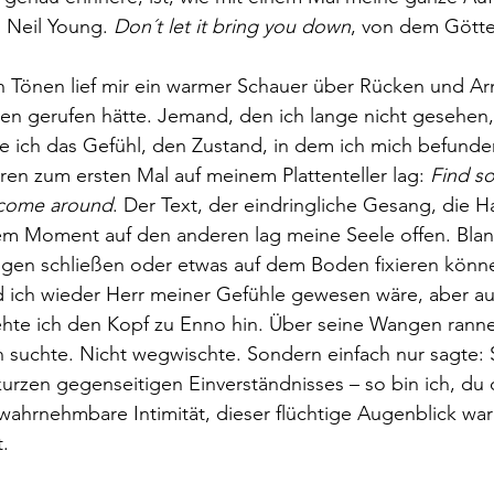
. Neil Young. 
Don´t let it bring you down
, von dem Gött
n Tönen lief mir ein warmer Schauer über Rücken und Ar
 gerufen hätte. Jemand, den ich lange nicht gesehen, 
te ich das Gefühl, den Zustand, in dem ich mich befunden
ren zum ersten Mal auf meinem Plattenteller lag: 
Find s
l come around
. Der Text, der eindringliche Gesang, die H
em Moment auf den anderen lag meine Seele offen. Blan
d ich wieder Herr meiner Gefühle gewesen wäre, aber a
hte ich den Kopf zu Enno hin. Über seine Wangen ranne
n suchte. Nicht wegwischte. Sondern einfach nur sagte: 
rzen gegenseitigen Einverständnisses – so bin ich, du d
wahrnehmbare Intimität, dieser flüchtige Augenblick wa
.