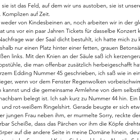
ie ist das Feld, auf dem wir uns austoben, sie ist unser
 Komplizen auf Zeit.
at uns vor ein paar Jahren Tickets für dasselbe Konzert k
hfrage war der Saal dicht bestuhlt, ich hatte mich zu ku
halb nur einen Platz hinter einer fetten, grauen Betonsäu
ußen links. Mit den Knien an der Säule saß ich kerzenge
ppstühle, die man offenbar zusätzlich herbeigeschafft ha
rzem Edding Nummer 45 geschrieben, ich saß wie in ei
gflieger, wenn vor dem Fenster Regenwolken vorbeischw
en kannst und die gemeinsame Armlehne von dem selbst
nachbarn belegt ist. Ich sah kurz zu Nummer 44 hin. Ein M
n und rot-weißem Ringelshirt. Gerade beugte er sich etw
der jungen Frau neben ihm, er murmelte Sorry, reckte de
rbar Scheiße, dass das Pärchen vor ihm die Köpfe dreht
rper auf die andere Seite in meine Domäne hinein, deut