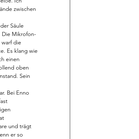
eiße. Ich 
Hände zwischen 
 Die Mikrofon- 
 warf die 
. Es klang wie 
ch einen 
ollend oben 
nstand. Sein 
ar. Bei Enno 
ast 
igen 
t 
are und trägt 
enn er so 