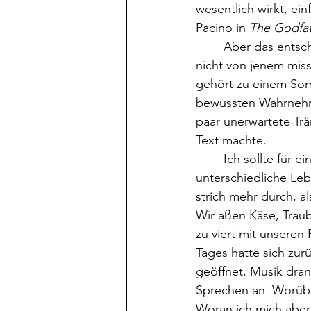
wesentlich wirkt, ei
Pacino in 
The Godfa
	Aber das entscheidende Detail, das den Impuls für diese Anziehungskraft gab, stammt 
nicht von jenem mis
gehört zu einem Som
bewussten Wahrnehmu
paar unerwartete Trä
Text machte.  
	Ich sollte für ein Magazin über Freundschaft schreiben. Über Verlust, über 
unterschiedliche Leb
strich mehr durch, al
Wir aßen Käse, Trau
zu viert mit unseren
Tages hatte sich zu
geöffnet, Musik dran
Sprechen an. Worüber 
Woran ich mich aber