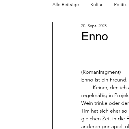
Alle Beiträge
Kultur
Politik
20. Sept. 2023
Enno
(Romanfragment)
Enno ist ein Freund. 
	Keiner, den ich aus meiner Schulzeit kenne. Kein Berufskollege wie Tim, mit dem ich 
regelmäßig in Proje
Wein trinke oder de
Tim hat sich eher so
gleichen Zeit in die
anderen prinzipiell 