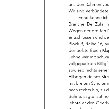
uns den Rahmen vor, s
Wir sind Verbündete.
	Enno kenne ich weder von Kindesbeinen an, noch arbeiten wir in der gleichen 
Branche. Der Zufall h
Wegen der großen Nac
entschlossen und des
Block B, Reihe 16, a
der polsterfreien Kla
Lehne war mit schwa
vollgepackten Billi
sowieso nichts seh
Ellbogen deines Sitz
mit breiten Schulter
nach rechts hin, zu 
Bühne, sagte laut hö
lehnte er den Oberkö