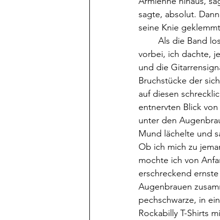
Armlehne hinaus, sag
sagte, absolut. Dan
seine Knie geklemmt
	Als die Band loslegte, knallten Bass und Schlagzeug auf der einen Seite der Säule 
vorbei, ich dachte, 
und die Gitarrensign
Bruchstücke der sic
auf diesen schreckli
entnervten Blick vo
unter den Augenbraue
Mund lächelte und sa
Ob ich mich zu jeman
mochte ich von Anfa
erschreckend ernste 
Augenbrauen zusamm
pechschwarze, in ein
Rockabilly T-Shirts 