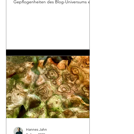
Gepflogenheiten des Blog-Universums eine
zu große Zeitstrecke. Dabei gibt es längst
Neues zu berichten. Rechtzeitig zur
Buchmesse in Leipzig ist ein Erzählband mit
dem Titel „Riss und Möglichkeit“
erschienen. Ein neuer Anfang Nachdenklich
wiegt der Autor die kleine, weiße Tasse in
seiner Hand. Der Espresso ist so schwarz
und ölig, wie er ihn sich erhofft hat – eine
perfekte Extraktion der Bohne, g
Hannes Jahn