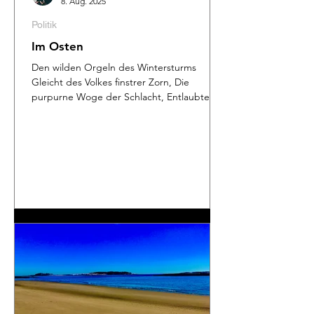
8. Aug. 2025
Politik
Im Osten
Den wilden Orgeln des Wintersturms
Gleicht des Volkes finstrer Zorn, Die
purpurne Woge der Schlacht, Entlaubter
Sterne. Mit zerbrochnen Brauen, silbernen
Armen Winkt sterbenden Soldaten die
Nacht. Im Schatten der herbstlichen Esche
Seufzen die Geister der Erschlagenen.
Dornige Wildnis umgürtet die Stadt. Von
blutenden Stufen jagt der Mond Die
erschrockenen Frauen. Wilde Wölfe
brachen durchs Tor. Auf obenstehendes
Gedicht von Georg Trakl bin ich (wieder
einmal) gestoße