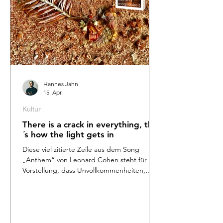
„Riss und Möglichkeit“ ( Erzählungen,
140 Seiten, Adakia Verlag Leipzig, ISBN
978-3-911472-16-6) . Bei allem, was in
unserem Leben kaputtgehen ka
Hannes Jahn
15. Apr.
Kultur
There is a crack in everything, that
´s how the light gets in
Diese viel zitierte Zeile aus dem Song
„Anthem“ von Leonard Cohen steht für die
Vorstellung, dass Unvollkommenheiten,
Gebrochenheit und Fehler nicht nur
Misserfolge sind, sondern wesentliche
Wege, auf denen Hoffnung, Wachstum und
neue Perspektiven möglich werden können.
Einer ähnlichen Idee folgen die