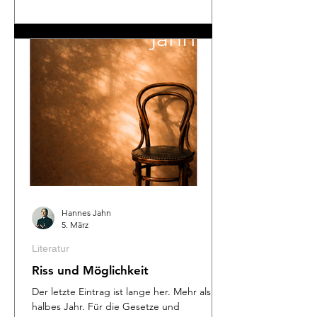
Erzählungen meines neuen Buches „Riss
und Möglichkeit“ ( Erzählungen, 140 Seiten,
Adakia Verlag Leipzig, ISBN 978-3-911472-
16-6) . Bei allem, was in unserem Leben
kaputtgehen ka
Hannes Jahn
5. März
Literatur
Riss und Möglichkeit
Der letzte Eintrag ist lange her. Mehr als ein
halbes Jahr. Für die Gesetze und