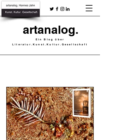
artanalog.
Ein Blog über
Literatur.Kunst.Kultur.Gesellschaft
AKTUELLE
S